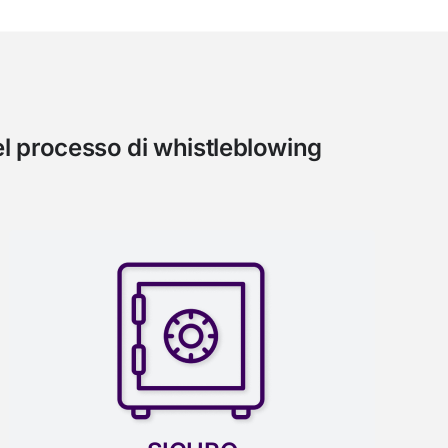
el processo di whistleblowing
SICURO
Un canale whistleblowing online sicuro.
Per qualsiasi organizzazione che desideri
che i propri dipendenti possano
segnalare illeciti in modo sicuro.