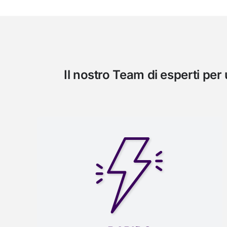
Il nostro Team di esperti pe
RAPIDO
Il nostro Team WhistleManagement
agisce nel rispetto di indicazioni che il
legislatore ha posto per assicurare sia
una efficiente e tempestiva gestione della
segnalazione che la tutela delle persone
segnalanti e coinvolte.