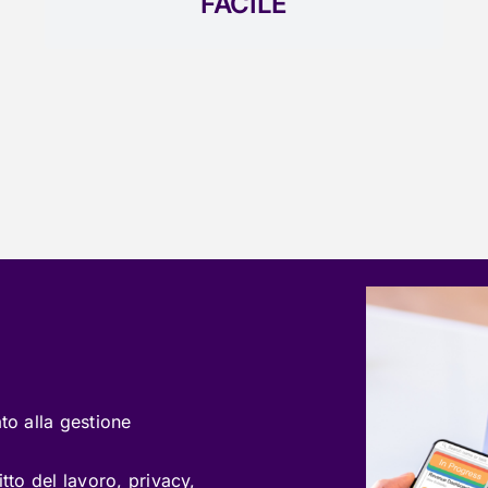
FACILE
to alla gestione
itto del lavoro, privacy,