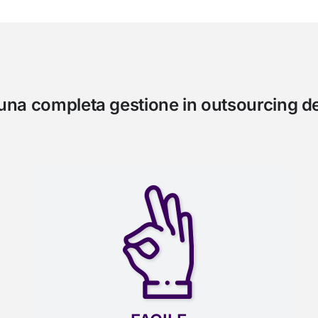
r una completa gestione in outsourcing d
FACILE
Facile da implementare, semplice da
gestire e totalmente sicuro. È una
soluzione completa che ti consentirà di
soddisfare i requisiti del Dlgs 24/2023